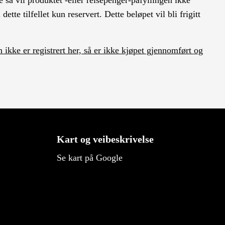
 så vil produktet -eller reisepenger-påfyllingen ikke
te tilfellet kun reservert. Dette beløpet vil bli frigitt
 ikke er registrert her, så er ikke kjøpet gjennomført og
Kart og veibeskrivelse
Se kart på Google