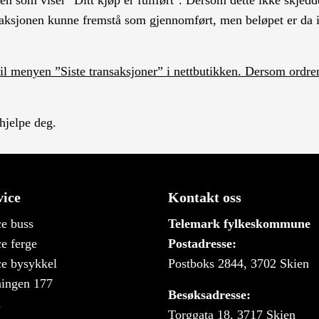
 som viser "Ditt kjøp er fullført". Dersom dette ikke skjedde
saksjonen kunne fremstå som gjennomført, men beløpet er da i det
 til menyen ”Siste transaksjoner” i nettbutikken. Dersom ordren
 hjelpe deg.
ice
Kontakt oss
e buss
Telemark fylkeskommune
e ferge
Postadresse:
e bysykkel
Postboks 2844, 3702 Skien
ningen 177
Besøksadresse:
i
Torggata 18, 3717 Skien