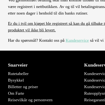
Ved gjennomført betaling skal man komme tilbake til siden
være registrert i nettbutikken. Av og til vil betalingstran
etter noen dager i henhold til din banks rutiner.
Er du i tvil om kjøpet ble registrert så kan du gå tilbake
produktet vil ikke bli levert.
Har du spørsmål? Kontakt oss på
Kundeservice
så vil vi
Snarveier
Kundeserv
Rutetabeller
Kundeservic
Bysykkel
Kundeservic
Billetter og priser
Kundeservic
Om Farte
Ruteopplys
Reisevilkår og personvern
Reisegarant