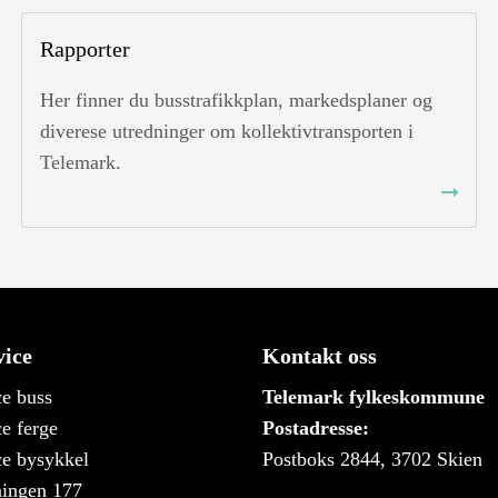
Rapporter
Her finner du busstrafikkplan, markedsplaner og
diverese utredninger om kollektivtransporten i
Telemark.
ice
Kontakt oss
e buss
Telemark fylkeskommune
e ferge
Postadresse:
e bysykkel
Postboks 2844, 3702 Skien
ningen 177