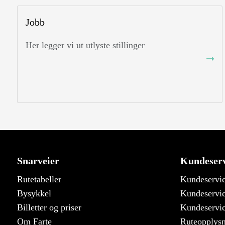
Jobb
Her legger vi ut utlyste stillinger
Snarveier
Kundeserv
Rutetabeller
Kundeservic
Bysykkel
Kundeservic
Billetter og priser
Kundeservic
Om Farte
Ruteopplys