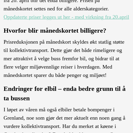
fra 20. april blir det enda billigere. Prisen på
månedskortet settes ned for alle alderskategorier.
Oppdaterte priser legges ut her - med virkning fra 20.april
Hvorfor blir månedskortet billigere?
Prisreduksjonen på månedskort skyldes økt statlig støtte
til kollektivtransport. Dette gjør det både rimeligere og
mer attraktivt å velge buss fremfor bil, og bidrar til at
flere velger miljøvennlige reiser i hverdagen. Med
månedskortet sparer du både penger og miljøet!
Endringer for elbil – enda bedre grunn til å
ta bussen
I løpet av våren må også elbiler betale bompenger i
Grenland, noe som gjør det mer aktuelt enn noen gang å
vurdere kollektivtransport. Har du merket at køene i