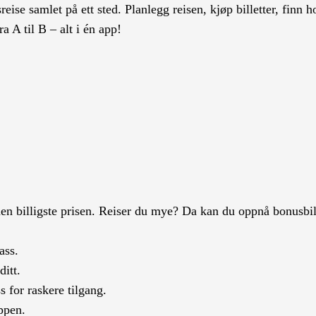
ise samlet på ett sted. Planlegg reisen, kjøp billetter, finn h
a A til B – alt i én app!
 den billigste prisen. Reiser du mye? Da kan du oppnå bonusbil
ass.
ditt.
s for raskere tilgang.
ppen.