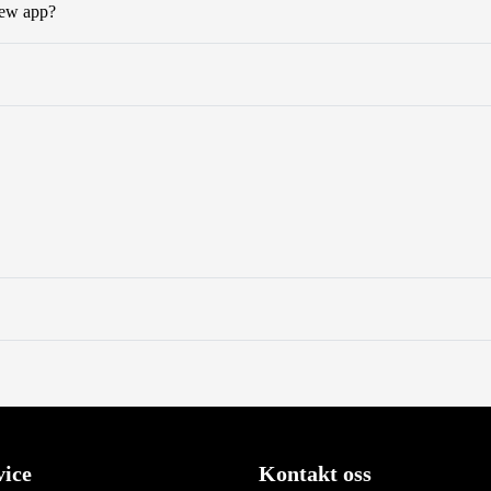
 new app?
ice
Kontakt oss