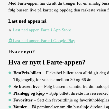
Med Farte-appen har du alt du trenger for en smidig bussre
følg bussen live på kartet og oppdag den raskeste veien fr
Last ned appen nå
📱
Last ned appen Farte i App Store
🤖Last ned appen Farte i Google Play
Hva er nytt?
Hva er nytt i Farte-appen?
BestPris-billett
– Fleksibel billett som alltid gir deg
Tilgjengelig for voksne mellom 30 og 66 år.
Se bussen live
– Følg bussen i sanntid fra din holdepl
Planlegg og kjøp
– Kjøp billett direkte fra reisesøket 
Favoritter
– Sett din favorittlinje og favorittholdeplas
Varsler
– Få påminnelser om din busslinje direkte i a