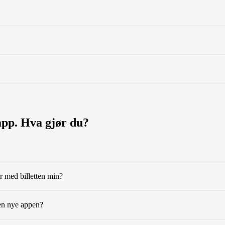
pp. Hva gjør du?
er med billetten min?
den nye appen?