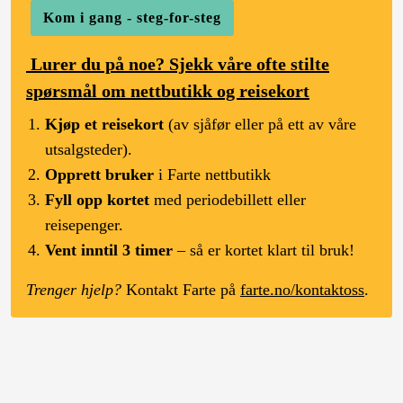
Kom i gang - steg-for-steg
Lurer du på noe? Sjekk våre ofte stilte
spørsmål om nettbutikk og reisekort
Kjøp et reisekort
(av sjåfør eller på ett av våre
utsalgsteder).
Opprett bruker
i Farte nettbutikk
Fyll opp kortet
med periodebillett eller
reisepenger.
Vent inntil 3 timer
– så er kortet klart til bruk!
Trenger hjelp?
Kontakt Farte på
farte.no/kontaktoss
.