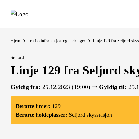
Hjem
Trafikkinformasjon og endringer
Linje 129 fra Seljord skys
Seljord
Linje 129 fra Seljord sk
Gyldig fra:
25.12.2023 (19:00)
Gyldig til:
25.1
Berørte linjer:
129
Berørte holdeplasser:
Seljord skysstasjon