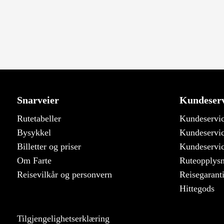
Snarveier
Kundeserv
Rutetabeller
Kundeservic
Bysykkel
Kundeservic
Billetter og priser
Kundeservic
Om Farte
Ruteopplys
Reisevilkår og personvern
Reisegarant
Hittegods
Tilgjengelighetserklæring