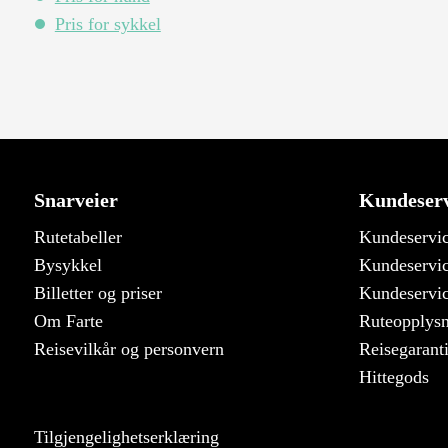
Pris for sykkel
Snarveier
Kundeserv
Rutetabeller
Kundeservic
Bysykkel
Kundeservic
Billetter og priser
Kundeservic
Om Farte
Ruteopplys
Reisevilkår og personvern
Reisegarant
Hittegods
Tilgjengelighetserklæring