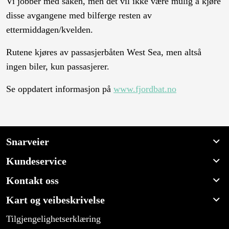
Vi jobber med saken, men det vil ikke være mulig å kjøre
disse avgangene med bilferge resten av
ettermiddagen/kvelden.
Rutene kjøres av passasjerbåten West Sea, men altså
ingen biler, kun passasjerer.
Se oppdatert informasjon på
www.fjordbat.no
Snarveier
Kundeservice
Kontakt oss
Kart og veibeskrivelse
Tilgjengelighetserklæring